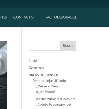
ones
Contacto
pactolaboral.cl
Buscar
Inicio
Nosotros
ÁREAS DE TRABAJO
Despido Injustificado
¿Qué es el Despido
Injustificado?
Indemnización por despido:
¿Cuánto te corresponde?