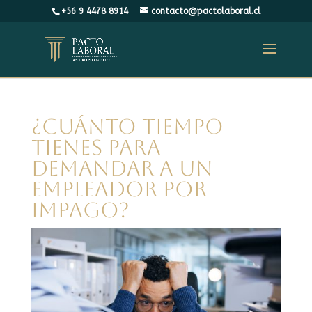
+56 9 4478 8914
contacto@pactolaboral.cl
¿Cuánto tiempo
tienes para
demandar a un
empleador por
impago?