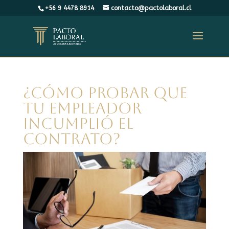
+56 9 4478 8914
contacto@pactolaboral.cl
¿Cómo probar que
tu empleador
incumplió el
contrato?