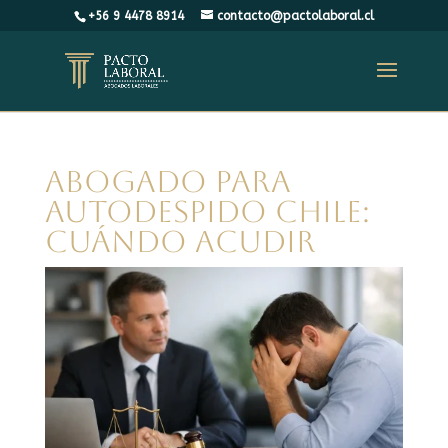
+56 9 4478 8914
contacto@pactolaboral.cl
Abogado para
autodespido Chile:
cuándo acudir