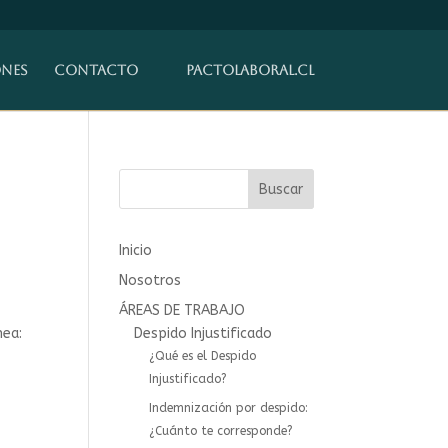
ones
Contacto
pactolaboral.cl
Buscar
Inicio
Nosotros
ÁREAS DE TRABAJO
nea:
Despido Injustificado
¿Qué es el Despido
Injustificado?
Indemnización por despido:
¿Cuánto te corresponde?